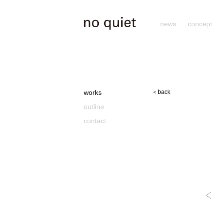
news
concept
works
＜back
outline
contact