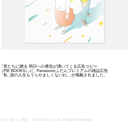
『
君たちに贈る 明日への勇気が湧いてくる広告コピー
（
PIE BOOKS
）
』
に
、
Panasonicふだんプレミアムの雑誌広告
「
私
、
誰の人生もうらやましくないわ
。
」
が掲載されました
。
取引法に基づく表記
©2016 Iro Co.,Ltd. All Rights Reserved.