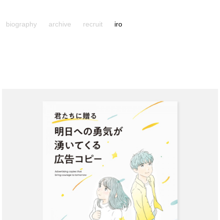
biography
archive
recruit
iro