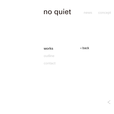
news
concept
works
＜back
outline
contact