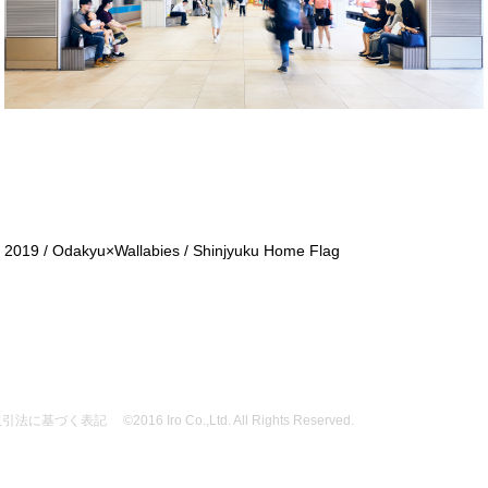
2019 / Odakyu×Wallabies / Shinjyuku Home Flag
取引法に基づく表記
©2016 Iro Co.,Ltd. All Rights Reserved.